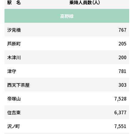
駅 名
乗降人員数（人）
高野線
汐見橋
767
芦原町
205
木津川
200
津守
781
西天下茶屋
303
帝塚山
7,528
住吉東
6,377
沢ノ町
7,551