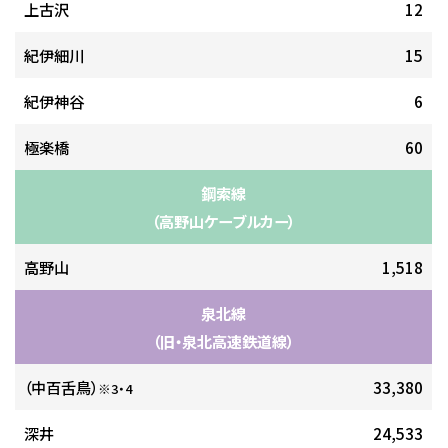
上古沢
12
紀伊細川
15
紀伊神谷
6
極楽橋
60
鋼索線
（高野山ケーブルカー）
高野山
1,518
泉北線
（旧・泉北高速鉄道線）
（中百舌鳥）
33,380
※3・4
深井
24,533