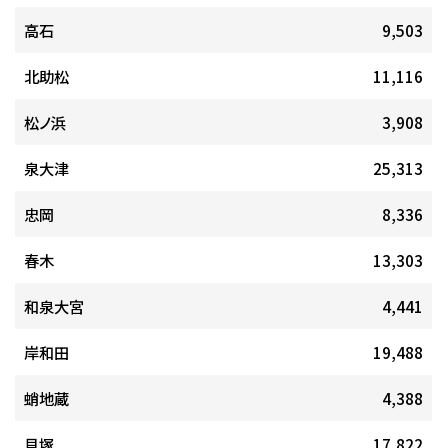
高石
9,503
北助松
11,116
松ノ浜
3,908
泉大津
25,313
忠岡
8,336
春木
13,303
和泉大宮
4,441
岸和田
19,488
蛸地蔵
4,388
貝塚
17,822