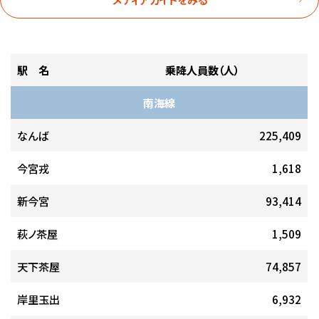
駅 名
乗降人員数（人）
南海線
なんば
225,409
今宮戎
1,618
新今宮
93,414
萩ノ茶屋
1,509
天下茶屋
74,857
岸里玉出
6,932