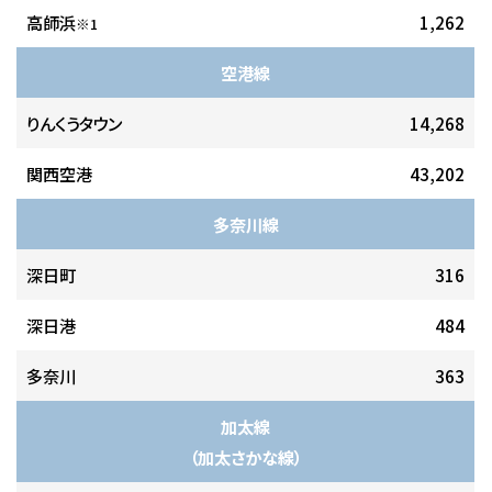
高師浜
1,262
※1
空港線
りんくうタウン
14,268
関西空港
43,202
多奈川線
深日町
316
深日港
484
多奈川
363
加太線
（加太さかな線）