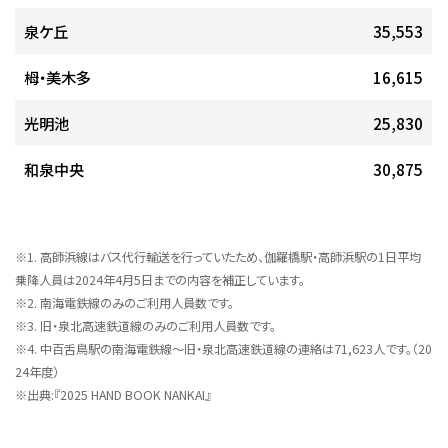
泉ケ丘
35,553
栂・美木多
16,615
光明池
25,830
和泉中央
30,875
※1. 高師浜線はバス代行輸送を行っていたため、伽羅橋駅・高師浜駅の1日平均
乗降人員は2024年4月5日までの内容を補正しています。
※2. 南海電鉄線のみのご利用人員数です。
※3. 旧・泉北高速鉄道線のみのご利用人員数です。
※4. 中百舌鳥駅の南海電鉄線～旧・泉北高速鉄道線の連絡は71,623人です。（20
24年度）
※出典:『2025 HAND BOOK NANKAI』