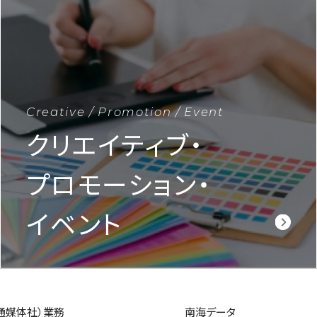
Creative / Promotion / Event
クリエイティブ・
プロモーション・
イベント
通媒体社）業務
南海データ