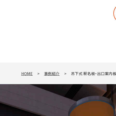
HOME
>
事例紹介
>
吊下式 駅名板・出口案内