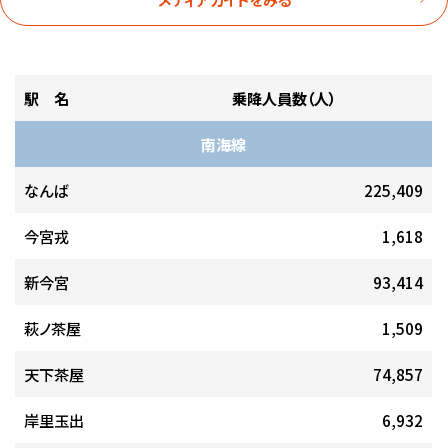
駅 名
乗降人員数（人）
南海線
なんば
225,409
今宮戎
1,618
新今宮
93,414
萩ノ茶屋
1,509
天下茶屋
74,857
岸里玉出
6,932