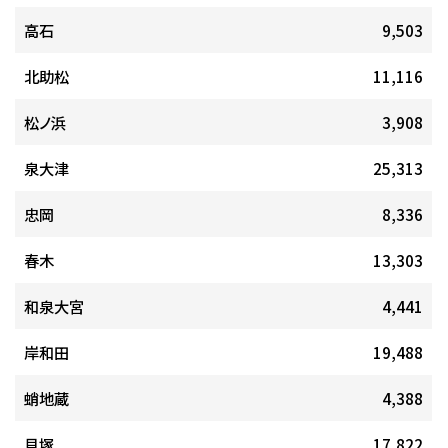
高石
9,503
北助松
11,116
松ノ浜
3,908
泉大津
25,313
忠岡
8,336
春木
13,303
和泉大宮
4,441
岸和田
19,488
蛸地蔵
4,388
貝塚
17,822