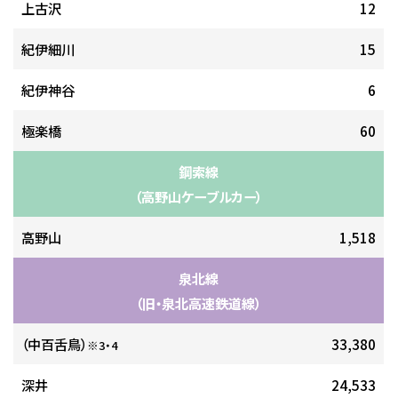
上古沢
12
紀伊細川
15
紀伊神谷
6
極楽橋
60
鋼索線
（高野山ケーブルカー）
高野山
1,518
泉北線
（旧・泉北高速鉄道線）
（中百舌鳥）
33,380
※3・4
深井
24,533