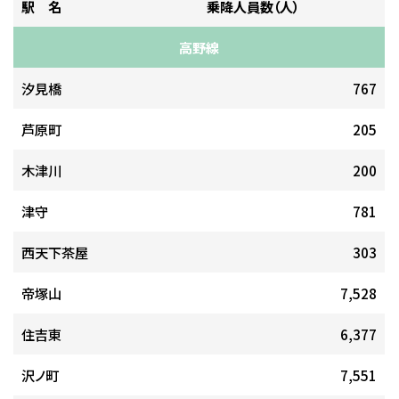
駅 名
乗降人員数（人）
高野線
汐見橋
767
芦原町
205
木津川
200
津守
781
西天下茶屋
303
帝塚山
7,528
住吉東
6,377
沢ノ町
7,551