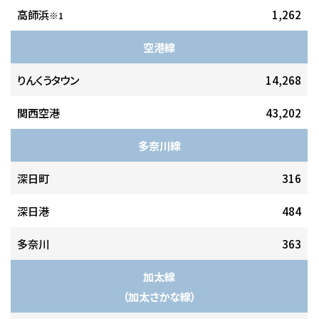
高師浜
1,262
※1
空港線
りんくうタウン
14,268
関西空港
43,202
多奈川線
深日町
316
深日港
484
多奈川
363
加太線
（加太さかな線）