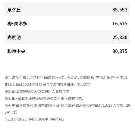
泉ケ丘
35,553
栂・美木多
16,615
光明池
25,830
和泉中央
30,875
※1. 高師浜線はバス代行輸送を行っていたため、伽羅橋駅・高師浜駅の1日平均
乗降人員は2024年4月5日までの内容を補正しています。
※2. 南海電鉄線のみのご利用人員数です。
※3. 旧・泉北高速鉄道線のみのご利用人員数です。
※4. 中百舌鳥駅の南海電鉄線～旧・泉北高速鉄道線の連絡は71,623人です。（20
24年度）
※出典:『2025 HAND BOOK NANKAI』