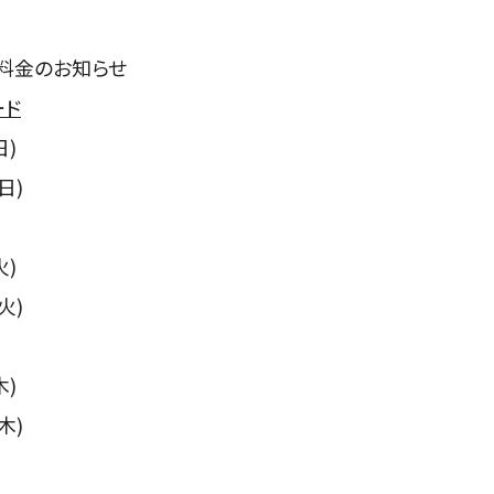
料金のお知らせ
ード
日)
日)
火)
火)
木)
木)